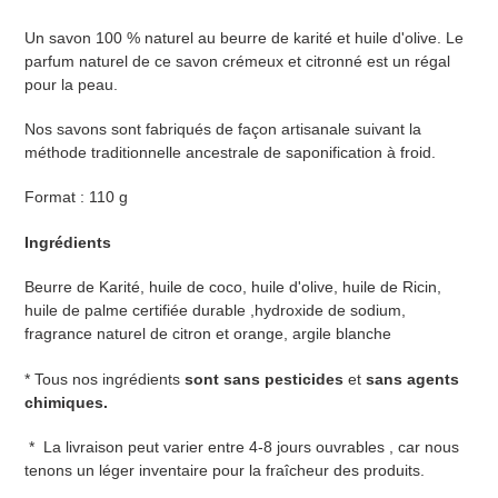
Ajout
d'un
Un savon 100 % naturel au beurre de karité et huile d'olive. Le
produit
parfum naturel de ce savon crémeux et citronné est un régal
à
pour la peau.
votre
panier
Nos savons sont fabriqués de façon artisanale suivant la
méthode traditionnelle ancestrale de saponification à froid.
Format : 110 g
Ingrédients
Beurre de Karité, huile de coco, huile d'olive, huile de Ricin,
huile de palme certifiée durable ,hydroxide de sodium,
fragrance naturel de citron et orange, argile blanche
* Tous nos ingrédients
sont sans pesticides
et
sans agents
chimiques.
* La livraison peut varier entre 4-8 jours ouvrables , car nous
tenons un léger inventaire pour la fraîcheur des produits.