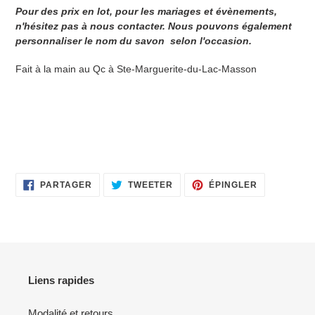
Pour des prix en lot, pour les mariages et évènements,
n'hésitez pas à nous contacter. Nous pouvons également
personnaliser le nom du savon selon l'occasion.
Fait à la main au Qc à Ste-Marguerite-
du-Lac-Masson
PARTAGER
TWEETER
ÉPINGLER
PARTAGER
TWEETER
ÉPINGLER
SUR
SUR
SUR
FACEBOOK
TWITTER
PINTEREST
Liens rapides
Modalité et retours